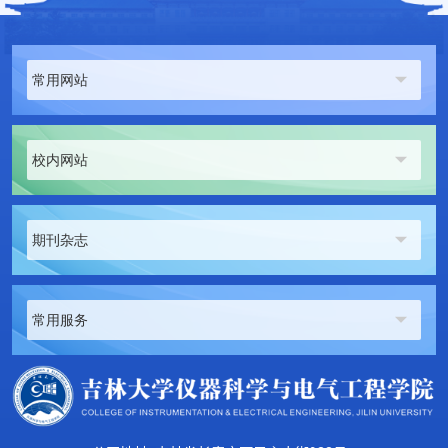
常用网站
校内网站
期刊杂志
常用服务