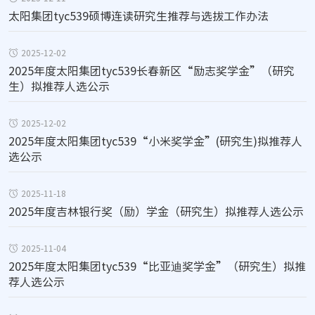
太阳集团tyc539硕博连读研究生推荐与选拔工作办法
2025-12-02
2025年度太阳集团tyc539长春新区“励志奖学金”（研究
生）拟推荐人选公示
2025-12-02
2025年度太阳集团tyc539“小米奖学金”(研究生)拟推荐人
选公示
2025-11-18
2025年度吉林银行奖（励）学金（研究生）拟推荐人选公示
2025-11-04
2025年度太阳集团tyc539“比亚迪奖学金”（研究生）拟推
荐人选公示