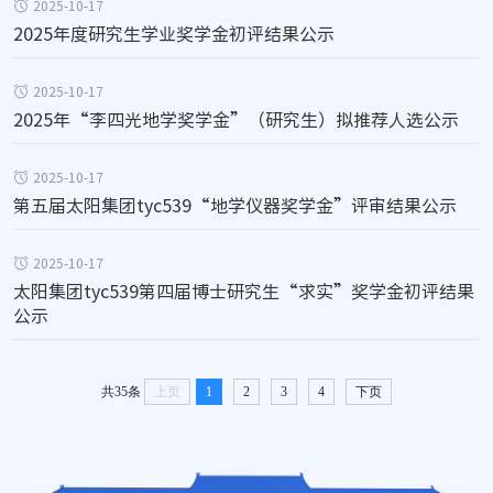
2025-10-17
2025年度研究生学业奖学金初评结果公示
2025-10-17
2025年“李四光地学奖学金”（研究生）拟推荐人选公示
2025-10-17
第五届太阳集团tyc539“地学仪器奖学金”评审结果公示
2025-10-17
太阳集团tyc539第四届博士研究生“求实”奖学金初评结果
公示
共35条
上页
1
2
3
4
下页